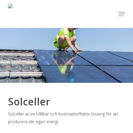
Skip
Menu
to
Close
main
Menu
content
Solceller
Solceller är en hållbar och kostnadseffektiv lösning för att
producera din egen energi.