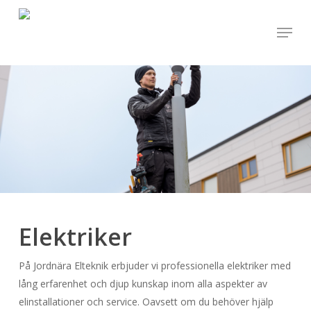
Skip
Menu
to
Close
main
Menu
content
Elektriker
På Jordnära Elteknik erbjuder vi professionella elektriker med
lång erfarenhet och djup kunskap inom alla aspekter av
elinstallationer och service. Oavsett om du behöver hjälp