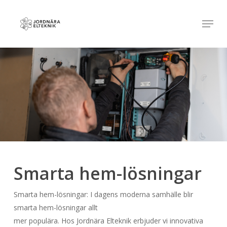
Skip
Menu
to
Close
main
Menu
content
Smarta hem-lösningar
Smarta hem-lösningar: I dagens moderna samhälle blir
smarta hem-lösningar allt
mer populära. Hos Jordnära Elteknik erbjuder vi innovativa